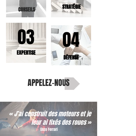
STRATÉGIE
CONSEILS
03
04
EXPERTISE
DÉFENSE
APPELEZ-NOUS
« J’ai construit des moteurs et je
leur ai fixés des roues »
Enzo Ferrari